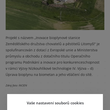
Projekt s názvem „Inovace bioplynové stanice
Zemědělského družstva chovatelů a pěstitelů Litomyšl“ je
spolufinancován z dotací z Evropské unie a Ministerstva
průmyslu a obchodu z dotačního titulu Operačního
programu Podnikání a inovace pro konkurenceschopnost
v rámci Výzvy Nízkouhlíkové technologie IV. Výzva – d)
Úprava bioplynu na biometan a jeho vtláčení do sítě.
Zdroj foto: INCIEN
Vaše nastavení souborů cookies