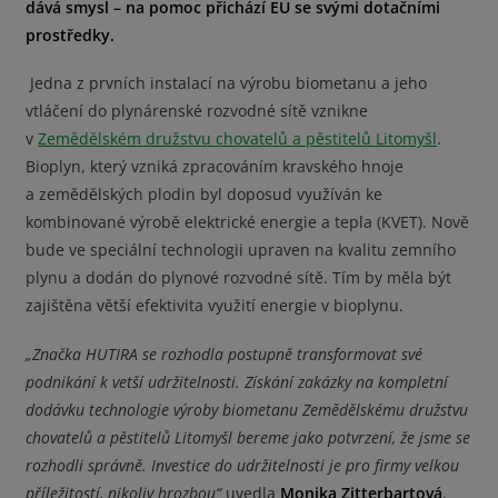
dává smysl – na pomoc přichází EU se svými dotačními
prostředky.
Jedna z prvních instalací na výrobu biometanu a jeho
vtláčení do plynárenské rozvodné sítě vznikne
v
Zemědělském družstvu chovatelů a pěstitelů Litomyšl
.
Bioplyn, který vzniká zpracováním kravského hnoje
a zemědělských plodin byl doposud využíván ke
kombinované výrobě elektrické energie a tepla (KVET). Nově
bude ve speciální technologii upraven na kvalitu zemního
plynu a dodán do plynové rozvodné sítě. Tím by měla být
zajištěna větší efektivita využití energie v bioplynu.
„Značka HUTIRA se rozhodla postupně transformovat své
podnikání k vetší udržitelnosti. Získání zakázky na kompletní
dodávku technologie výroby biometanu Zemědělskému družstvu
chovatelů a pěstitelů Litomyšl bereme jako potvrzení, že jsme se
rozhodli správně. Investice do udržitelnosti je pro firmy velkou
příležitostí, nikoliv hrozbou“
uvedla
Monika Zitterbartová
,