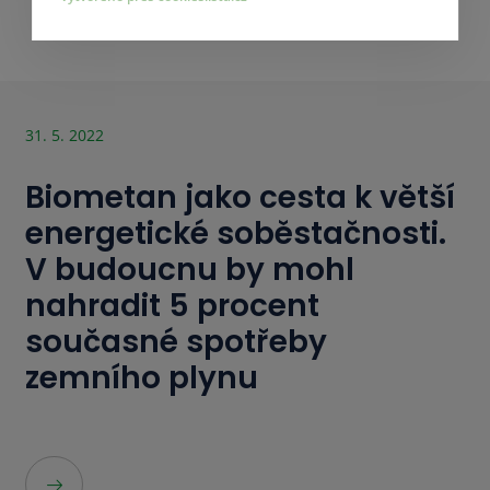
Další aktualita
31. 5. 2022
Biometan jako cesta k větší
energetické soběstačnosti.
V budoucnu by mohl
nahradit 5 procent
současné spotřeby
zemního plynu