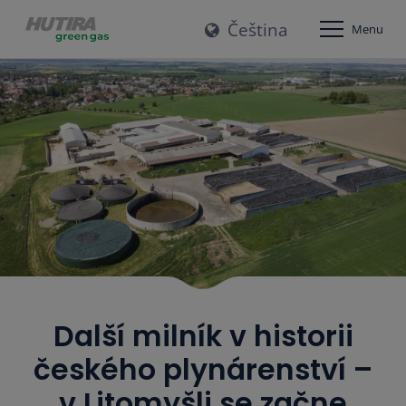
Čeština
Menu
Další milník v historii
českého plynárenství –
v Litomyšli se začne