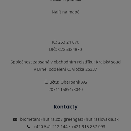
Najít na mapě
IČ: 253 24 870
DIČ: CZ25324870
Společnost zapsaná v obchodním rejstříku: Krajský soud
v Brně, oddělení C, vložka 25337
Č. účtu:
Oberbank AG
2071115891/8040
Kontakty
biometan@hutira.cz / greengas@hutiraslovakia.sk
+420 541 212 144 / +421 915 867 093