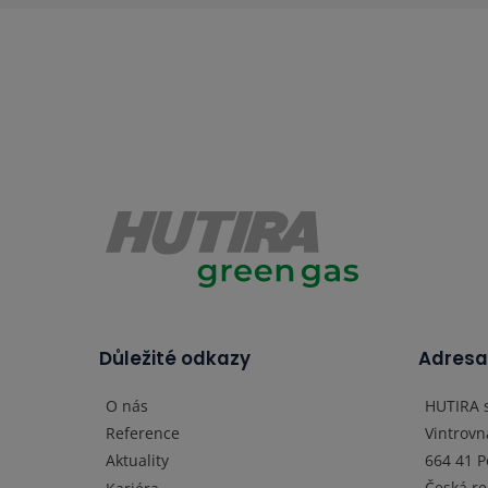
Důležité odkazy
Adres
O nás
HUTIRA s
Vintrovn
Reference
664 41 
Aktuality
Česká re