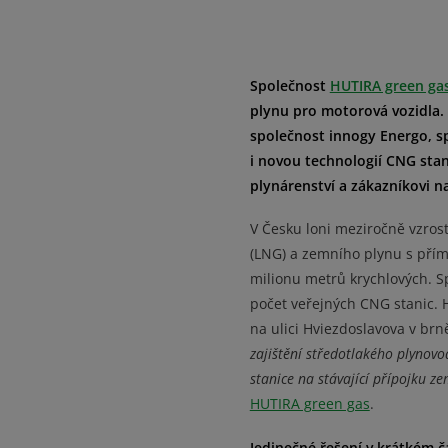
Společnost
HUTIRA green ga
plynu pro motorová vozidla. 
společnost innogy Energo, s
i novou technologií CNG sta
plynárenství a zákazníkovi n
V Česku loni meziročně vzro
(LNG) a zemního plynu s přím
milionu metrů krychlových. S
počet veřejných CNG stanic. H
na ulici Hviezdoslavova v brn
zajištění středotlakého plynovo
stanice na stávající přípojku z
HUTIRA green gas
.
Jedinečné řešení v krátkém č