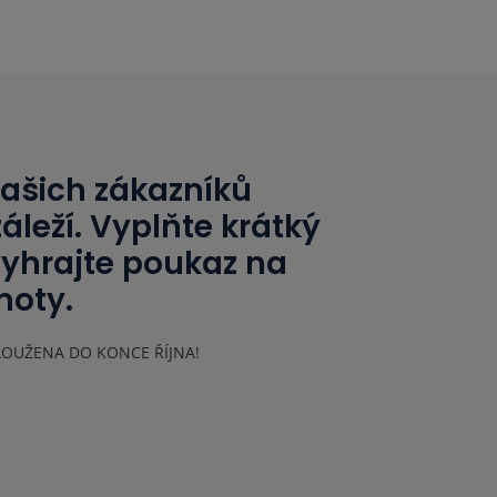
ašich zákazníků
áleží. Vyplňte krátký
vyhrajte poukaz na
oty.
LOUŽENA DO KONCE ŘÍJNA!