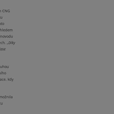
ch CNG
ku
oto
 ohledem
lynovodu
ech
. „Díky
čase
ruhou
ního
ace, kdy
umožnila
zu