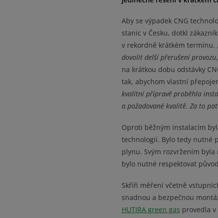
Aby se výpadek CNG technolog
stanic v Česku, dotkl zákazní
v rekordně krátkém termínu. 
dovolit delší přerušení provozu
na krátkou dobu odstávky CNG
tak, abychom vlastní přepoje
kvalitní přípravě proběhla inst
a požadované kvalitě. Za to pa
Oproti běžným instalacím byl
technologii. Bylo tedy nutné 
plynu. Svým rozvržením byla 
bylo nutné respektovat půvo
Skříň měření včetně vstupníc
snadnou a bezpečnou montáž
HUTIRA green gas
provedla v