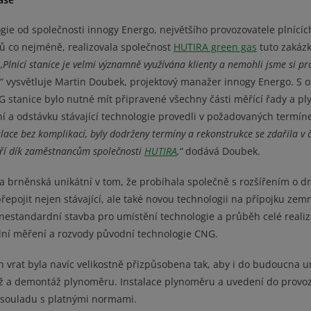
ie od společnosti innogy Energo, největšího provozovatele plnící
ků co nejméně, realizovala společnost
HUTIRA green gas
tuto zakáz
„
Plnicí stanice je velmi významně využívána klienty a nemohli jsme si pr
,“ vysvětluje Martin Doubek, projektový manažer innogy Energo. S
 stanice bylo nutné mít připravené všechny části měřící řady a p
ní a odstávku stávající technologie provedli v požadovaných termín
alace bez komplikací, byly dodrženy termíny a rekonstrukce se zdařila v 
tří dík zaměstnancům společnosti
HUTIRA
,“
dodává Doubek.
a brněnská unikátní v tom, že probíhala společně s rozšířením o d
přepojit nejen stávající, ale také novou technologii na přípojku zem
nestandardní stavba pro umístění technologie a průběh celé realiz
dní měření a rozvody původní technologie CNG.
h vrat byla navíc velikostně přizpůsobena tak, aby i do budoucna 
 a demontáž plynoměru. Instalace plynoměru a uvedení do provo
 souladu s platnými normami.