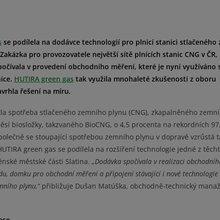
s
se podílela na dodávce technologií pro plnicí stanici stlačenéh
Zakázka pro provozovatele největší sítě plnících stanic CNG v ČR,
počívala v provedení obchodního měření, které je nyní využíváno 
nice.
HUTIRA green gas
tak využila mnohaleté zkušenosti z oboru
avrhla řešení na míru.
stla spotřeba stlačeného zemního plynu (CNG), zkapalněného zemn
ěsí biosložky, takzvaného BioCNG, o 4,5 procenta na rekordních 97
polečně se stoupající spotřebou zemního plynu v dopravě vzrůstá t
UTIRA green gas se podílela na rozšíření technologie jedné z těcht
ěnské městské části Slatina.
„Dodávka spočívala v realizaci obchodníh
du, domku pro obchodní měření a připojení stávající i nové technologie 
emního plynu,“
přibližuje Dušan Matúška, obchodně-technický mana
ase