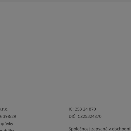
a
.r.o.
IČ: 253 24 870
a 398/29
DIČ: CZ25324870
Popůvky
Společnost zapsaná v obchodn
publika