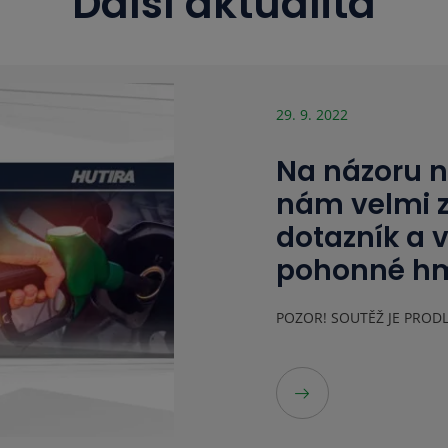
Další aktualita
29. 9. 2022
Na názoru n
nám velmi z
dotazník a 
pohonné hm
POZOR! SOUTĚŽ JE PROD