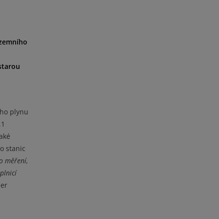
o zemního
starou
ího plynu
,1
aké
o stanic
o měření,
plnicí
žer