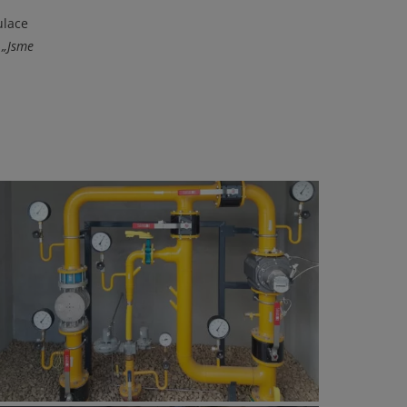
ulace
.
„Jsme