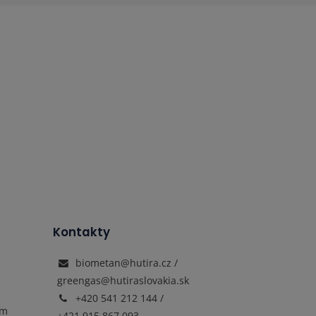
Kontakty
biometan@hutira.cz /
greengas@hutiraslovakia.sk
+420 541 212 144 /
ím
+421 915 867 093