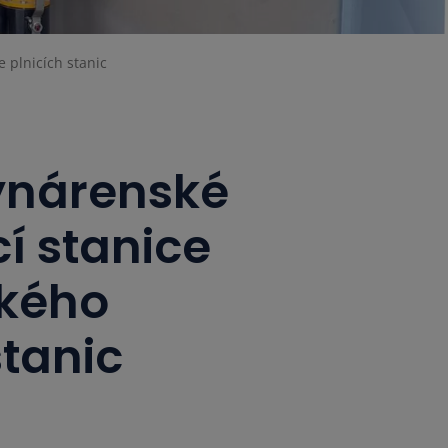
 plnicích stanic
ynárenské
í stanice
ského
stanic