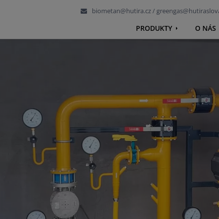
biometan@hutira.cz / greengas@hutiraslova
PRODUKTY
O NÁS