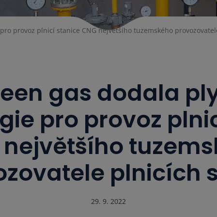
ro provoz plnicí stanice CNG největšího tuzemského provozovatele
reen gas dodala pl
gie pro provoz plnic
největšího tuzem
zovatele plnicích 
29. 9. 2022