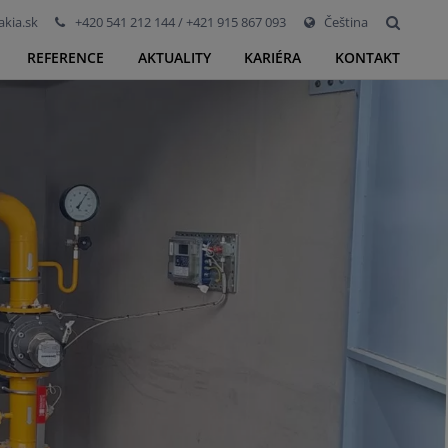
kia.sk
+420 541 212 144 / +421 915 867 093
Čeština
REFERENCE
AKTUALITY
KARIÉRA
KONTAKT